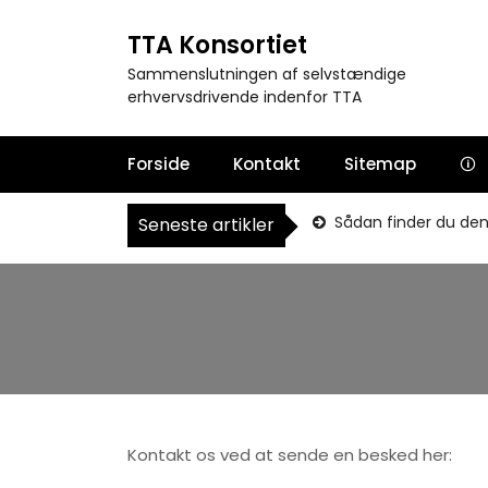
S
k
TTA Konsortiet
i
Sammenslutningen af selvstændige
p
erhvervsdrivende indenfor TTA
t
o
c
Forside
Kontakt
Sitemap
🛈
o
n
Sådan finder du den 
Seneste artikler
t
e
n
t
Kontakt os ved at sende en besked her: