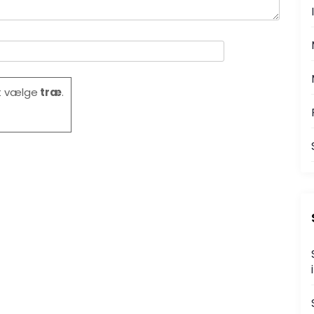
at vælge
træ
.