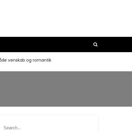
 både venskab og romantik
S
S
e