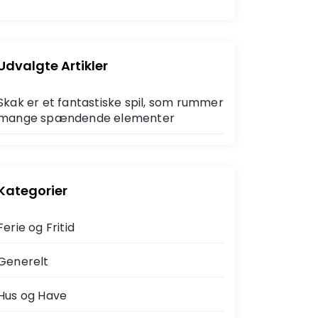
e
a
a
r
r
c
c
h
h
Udvalgte Artikler
f
o
Skak er et fantastiske spil, som rummer
r
mange spændende elementer
Kategorier
Ferie og Fritid
Generelt
Hus og Have