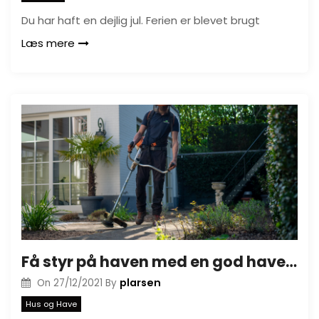
Du har haft en dejlig jul. Ferien er blevet brugt
Læs mere
Få styr på haven med en god havemand
plarsen
On
27/12/2021
By
Hus og Have