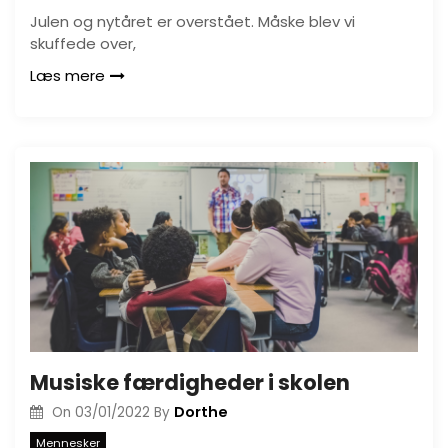
Julen og nytåret er overstået. Måske blev vi
skuffede over,
Læs mere
Musiske færdigheder i skolen
Dorthe
On
03/01/2022
By
Mennesker