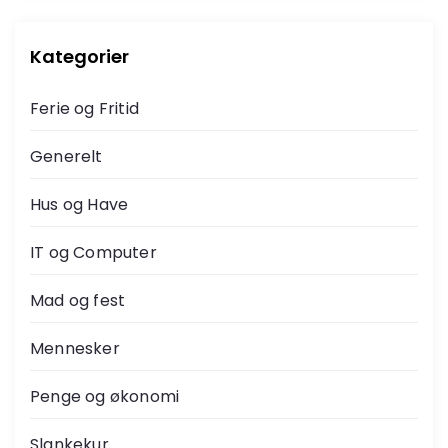
i
n
Kategorier
d
Ferie og Fritid
d
Generelt
e
Hus og Have
l
IT og Computer
i
Mad og fest
n
Mennesker
g
Penge og økonomi
Slankekur