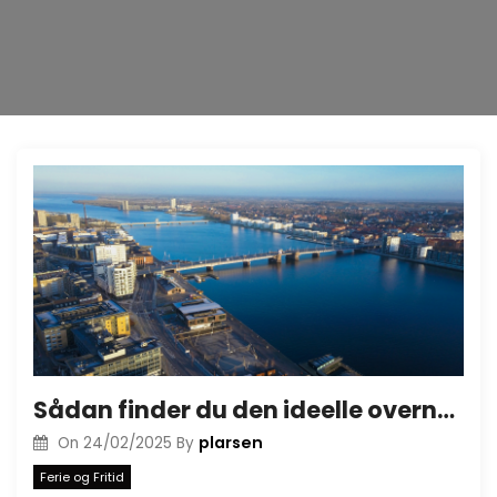
Sådan finder du den ideelle overnatning i Aalborg
plarsen
On
24/02/2025
By
Ferie og Fritid