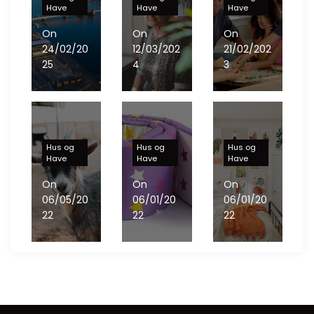
Have
Have
Have
On
On
On
24/02/20
12/03/202
21/02/202
25
4
3
S
ådan finder du den ideelle overnatning i Aalborg
S
enior dating: Her finder du både venskab og romantik
B
rætspil er ren hygge
Hus og
Hus og
Hus og
Have
Have
Have
On
On
On
06/05/20
06/01/20
06/01/20
22
22
22
M
ini-zoo er perfekt for mindre børn
M
asser af skønt babyudstyr
U
dsalg på isenkram