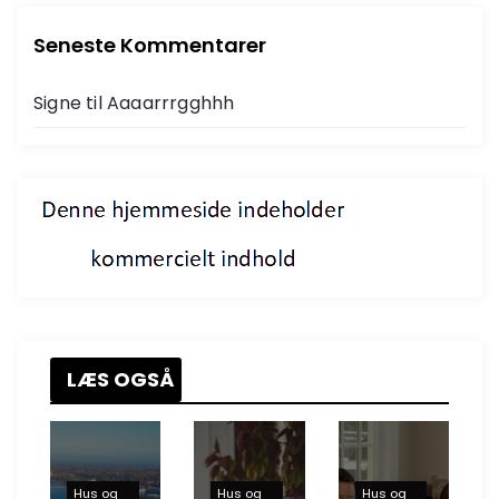
Seneste Kommentarer
Signe
til
Aaaarrrgghhh
LÆS OGSÅ
Hus og
Hus og
Hus og