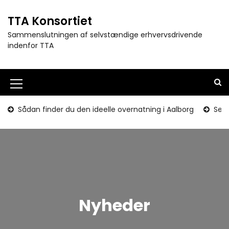
S
k
TTA Konsortiet
i
Sammenslutningen af selvstændige erhvervsdrivende
p
indenfor TTA
t
o
c
o
M
n
e
t
Sådan finder du den ideelle overnatning i Aalborg
Seni
e
n
n
u
t
I
c
o
Nyheder
n