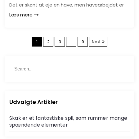
Det er skønt at eje en have, men havearbejdet er
Læs mere
I
1
2
3
…
9
Next
n
S
d
S
e
e
a
a
l
r
r
c
c
æ
h
h
Udvalgte Artikler
f
g
o
Skak er et fantastiske spil, som rummer mange
r
s
spændende elementer
: