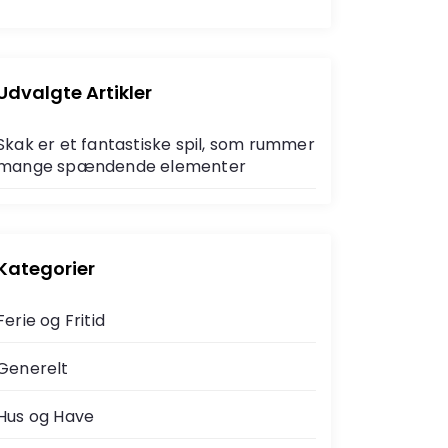
e
a
a
r
r
c
c
h
h
Udvalgte Artikler
f
o
Skak er et fantastiske spil, som rummer
r
mange spændende elementer
Kategorier
Ferie og Fritid
Generelt
Hus og Have