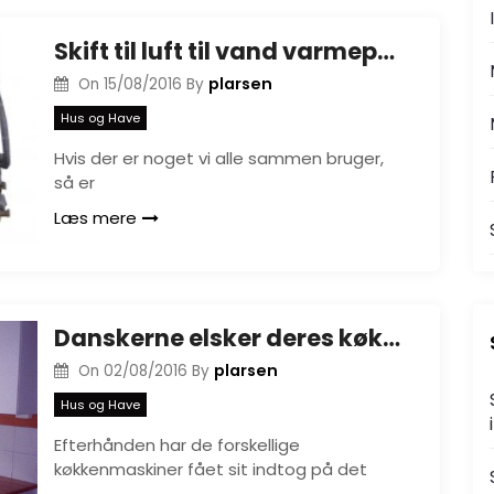
Skift til luft til vand varmepumpe og spar stort
plarsen
On
15/08/2016
By
Hus og Have
Hvis der er noget vi alle sammen bruger,
så er
Læs mere
Danskerne elsker deres køkkenmaskiner
plarsen
On
02/08/2016
By
Hus og Have
Efterhånden har de forskellige
køkkenmaskiner fået sit indtog på det