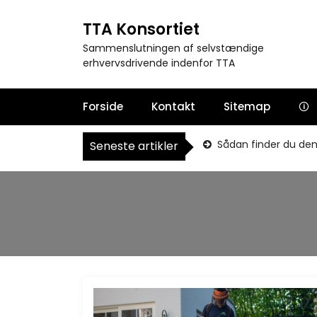
S
k
TTA Konsortiet
i
Sammenslutningen af selvstændige
p
erhvervsdrivende indenfor TTA
t
o
c
Forside
Kontakt
Sitemap
🛈
o
n
Sådan finder du den 
Seneste artikler
t
e
n
t