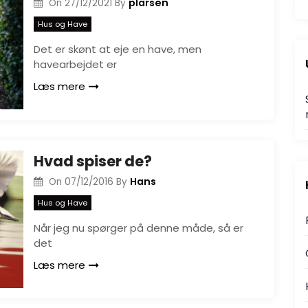
plarsen
On
27/12/2021
By
Hus og Have
Det er skønt at eje en have, men
havearbejdet er
Læs mere
:
Hvad spiser de?
Hans
On
07/12/2016
By
Hus og Have
Når jeg nu spørger på denne måde, så er
det
Læs mere