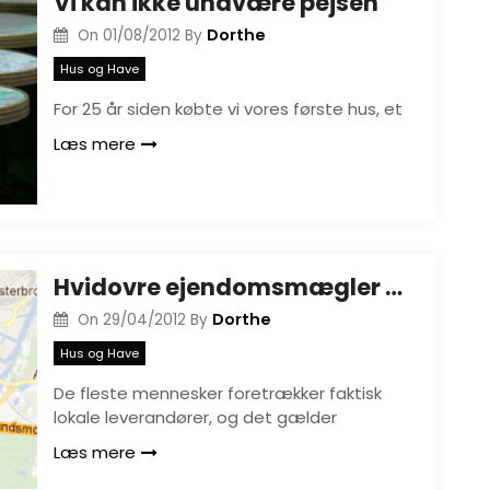
Vi kan ikke undvære pejsen
Dorthe
On
01/08/2012
By
Hus og Have
For 25 år siden købte vi vores første hus, et
Læs mere
Hvidovre ejendomsmægler Max Mardorf
Dorthe
On
29/04/2012
By
Hus og Have
De fleste mennesker foretrækker faktisk
lokale leverandører, og det gælder
Læs mere