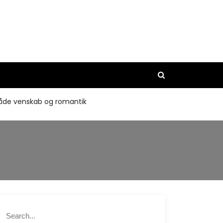
 både venskab og romantik
S
S
e