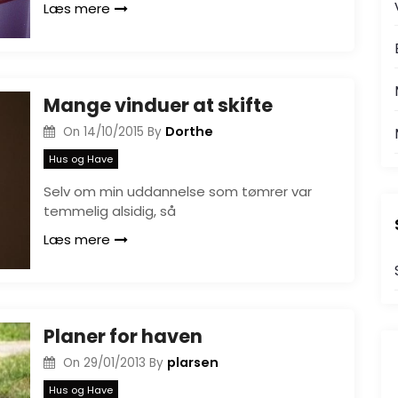
Læs mere
Mange vinduer at skifte
Dorthe
On
14/10/2015
By
Hus og Have
Selv om min uddannelse som tømrer var
temmelig alsidig, så
Læs mere
Planer for haven
plarsen
On
29/01/2013
By
Hus og Have