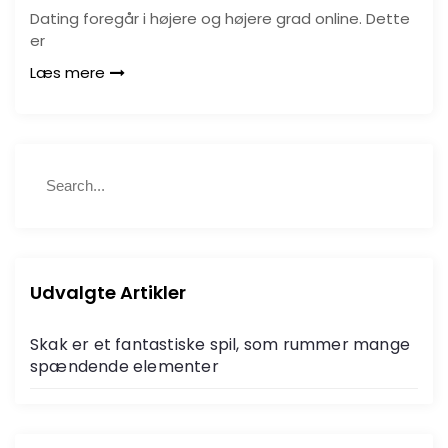
Dating foregår i højere og højere grad online. Dette
er
Læs mere
S
S
e
e
a
a
r
r
c
c
h
h
Udvalgte Artikler
f
o
Skak er et fantastiske spil, som rummer mange
r
spændende elementer
: