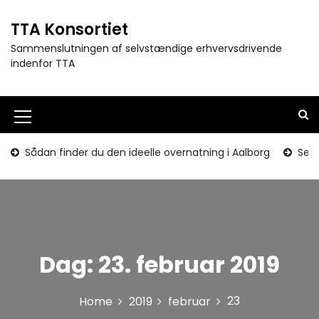
S
k
TTA Konsortiet
i
Sammenslutningen af selvstændige erhvervsdrivende
p
indenfor TTA
t
o
c
o
M
n
e
t
Sådan finder du den ideelle overnatning i Aalborg
Seni
e
n
n
u
t
I
c
Dag:
23. februar 2019
o
n
23
Home
2019
februar