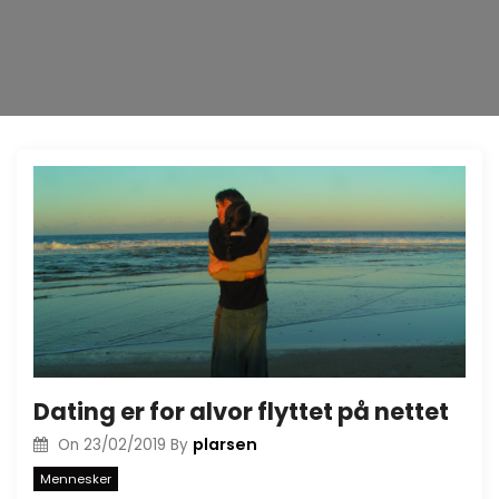
Dating er for alvor flyttet på nettet
plarsen
On
23/02/2019
By
Mennesker