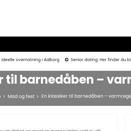
ideelle overnatning i Aalborg
Senior dating: Her finder du
r til barnedåben – va
En klassiker til barnedåben – varmrøge
e
Mad og fest
er var disket op med en masse lækre retter, alt