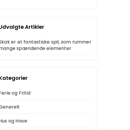
e
a
a
r
r
c
c
h
h
Udvalgte Artikler
f
o
Skak er et fantastiske spil, som rummer
r
mange spændende elementer
Kategorier
Ferie og Fritid
Generelt
Hus og Have