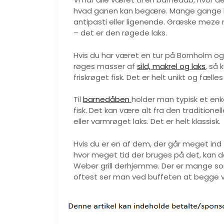
hvad ganen kan begære. Mange gange ha
antipasti eller ligenende. Græske meze re
– det er den røgede laks.
Hvis du har været en tur på Bornholm og i
røges masser af
sild, makrel og laks
, så
friskrøget fisk. Det er helt unikt og fælles
Til
barnedåben
holder man typisk et enk
fisk. Det kan være alt fra den traditione
eller varmrøget laks. Det er helt klassisk.
Hvis du er en af dem, der går meget ind
hvor meget tid der bruges på det, kan de
Weber grill derhjemme. Der er mange s
oftest ser man ved buffeten at begge va