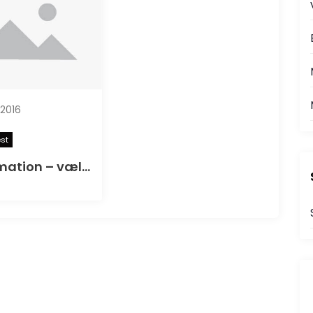
2016
st
Konfirmation – vælg den rigtige leverandør