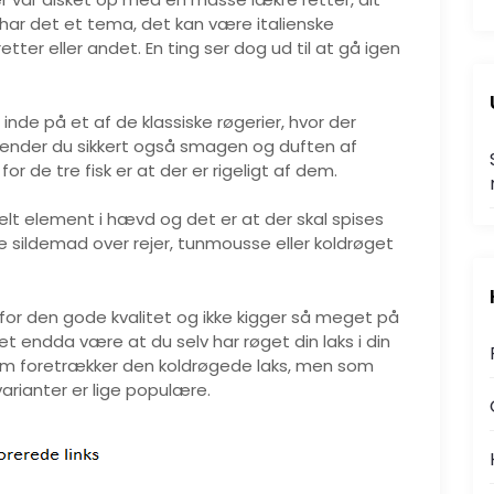
r det et tema, det kan være italienske
tter eller andet. En ting ser dog ud til at gå igen
nde på et af de klassiske røgerier, hvor der
 kender du sikkert også smagen og duften af
 for de tre fisk er at der er rigeligt af dem.
:
elt element i hævd og det er at der skal spises
lle sildemad over rejer, tunmousse eller koldrøget
 for den gode kvalitet og ikke kigger så meget på
t endda være at du selv har røget din laks i din
om foretrækker den koldrøgede laks, men som
rianter er lige populære.