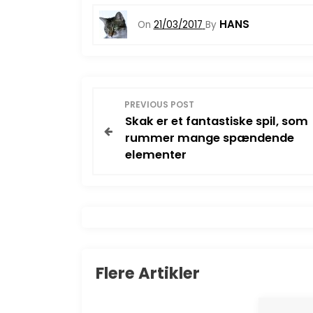
HANS
On
21/03/2017
By
I
PREVIOUS POST
Skak er et fantastiske spil, som
n
rummer mange spændende
elementer
d
l
æ
g
Flere Artikler
s