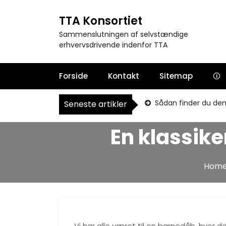
S
k
TTA Konsortiet
i
Sammenslutningen af selvstændige
p
erhvervsdrivende indenfor TTA
t
o
c
Forside
Kontakt
Sitemap
🛈
o
n
Sådan finder du den 
Seneste artikler
t
e
n
En klassike
t
Hom
Vi har alle været til en barnedåb, hvor d