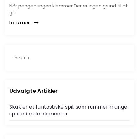
Når pengepungen klemmer Der er ingen grund til at
gå
Læs mere
S
S
e
e
a
a
r
r
c
c
h
h
Udvalgte Artikler
f
o
Skak er et fantastiske spil, som rummer mange
r
spændende elementer
: