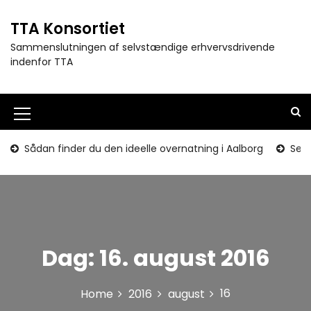
S
k
TTA Konsortiet
i
Sammenslutningen af selvstændige erhvervsdrivende
p
indenfor TTA
t
o
c
o
M
n
e
t
Sådan finder du den ideelle overnatning i Aalborg
Seni
e
n
n
u
t
I
c
Dag:
16. august 2016
o
n
16
Home
2016
august