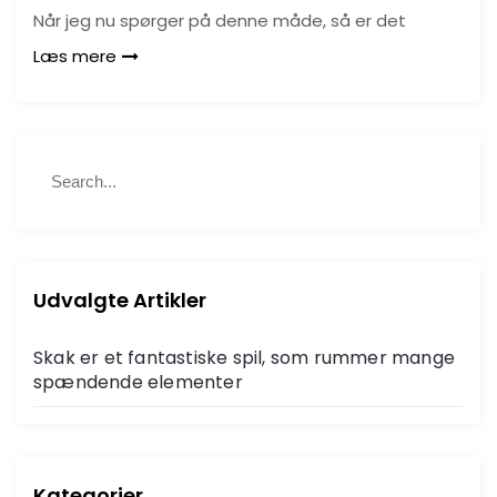
Når jeg nu spørger på denne måde, så er det
Læs mere
S
S
e
e
a
a
r
r
c
c
h
h
Udvalgte Artikler
f
o
Skak er et fantastiske spil, som rummer mange
r
spændende elementer
:
Kategorier