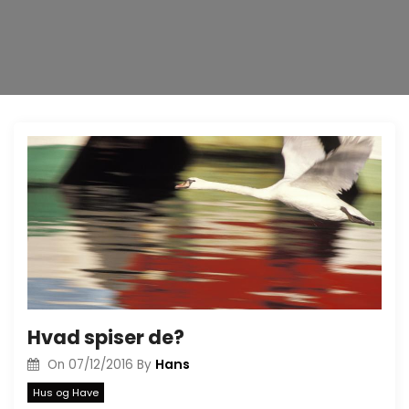
Hvad spiser de?
Hans
On
07/12/2016
By
Hus og Have