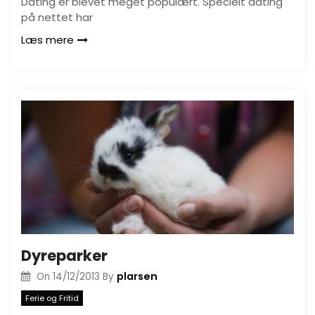
Dating er blevet meget populært. Specielt dating
på nettet har
Læs mere
Dyreparker
plarsen
On
14/12/2013
By
Ferie og Fritid