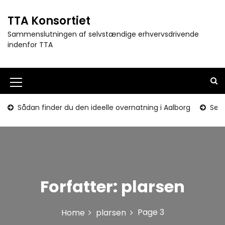
S
k
TTA Konsortiet
i
Sammenslutningen af selvstændige erhvervsdrivende
p
indenfor TTA
t
o
c
o
M
n
e
t
Sådan finder du den ideelle overnatning i Aalborg
Seni
e
n
n
u
t
I
c
Forfatter:
plarsen
o
n
Page 3
Home
plarsen