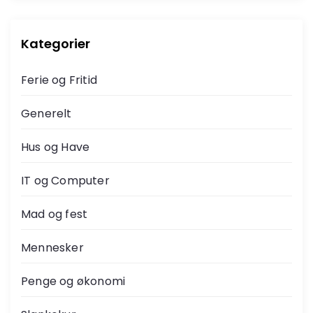
i
n
Kategorier
d
Ferie og Fritid
d
Generelt
e
Hus og Have
l
IT og Computer
i
Mad og fest
n
Mennesker
g
Penge og økonomi