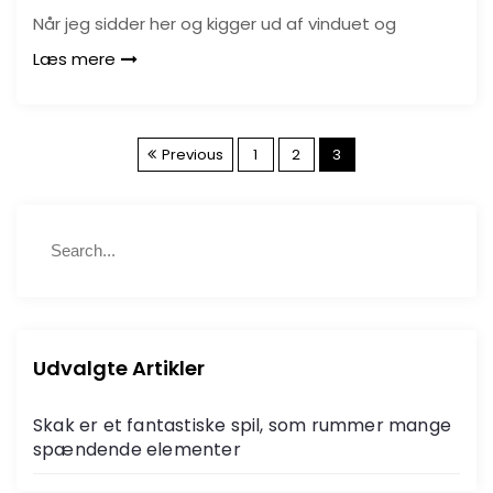
Når jeg sidder her og kigger ud af vinduet og
Læs mere
I
Previous
1
2
3
n
S
d
S
e
e
a
a
l
r
r
c
c
æ
h
h
Udvalgte Artikler
f
g
o
Skak er et fantastiske spil, som rummer mange
r
s
spændende elementer
: