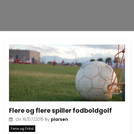
Flere og flere spiller fodboldgolf
plarsen
On
16/07/2015
By
Ferie og Fritid