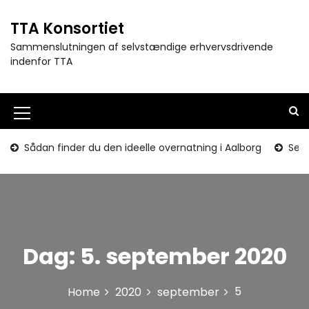
S
k
TTA Konsortiet
i
Sammenslutningen af selvstændige erhvervsdrivende
p
indenfor TTA
t
o
c
o
M
n
e
t
Sådan finder du den ideelle overnatning i Aalborg
Seni
e
n
n
u
t
I
c
Dag:
5. september 2020
o
n
5
Home
2020
september