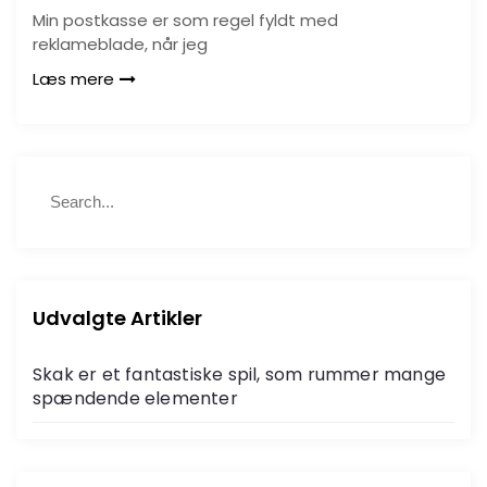
Min postkasse er som regel fyldt med
reklameblade, når jeg
Læs mere
S
S
e
e
a
a
r
r
c
c
h
h
Udvalgte Artikler
f
o
Skak er et fantastiske spil, som rummer mange
r
spændende elementer
: