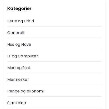
n
Kategorier
d
Ferie og Fritid
d
Generelt
e
Hus og Have
l
IT og Computer
i
Mad og fest
n
Mennesker
g
Penge og økonomi
Slankekur