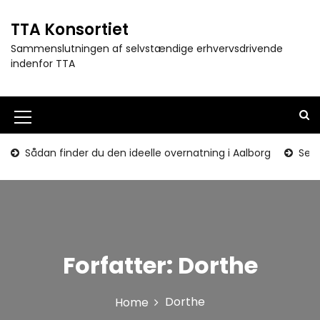
S
k
TTA Konsortiet
i
Sammenslutningen af selvstændige erhvervsdrivende
p
indenfor TTA
t
o
c
o
M
n
e
t
Sådan finder du den ideelle overnatning i Aalborg
Seni
e
n
n
u
t
I
c
Forfatter:
Dorthe
o
n
Dorthe
Home