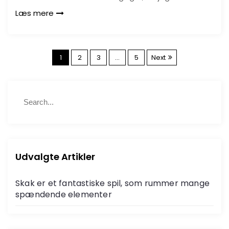
Læs mere
I
1
2
3
…
5
Next
n
S
d
S
e
e
a
a
l
r
r
c
c
æ
h
h
Udvalgte Artikler
f
g
o
Skak er et fantastiske spil, som rummer mange
r
s
spændende elementer
:
i