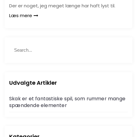
Der er noget, jeg meget længe har haft lyst til.
Læs mere
S
S
e
e
a
a
r
r
c
c
h
h
Udvalgte Artikler
f
o
Skak er et fantastiske spil, som rummer mange
r
spændende elementer
:
Kategorier