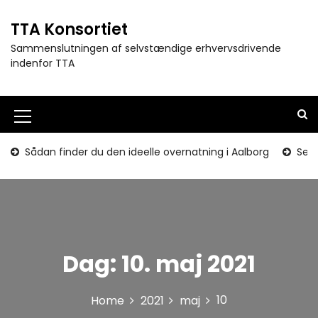
S
k
TTA Konsortiet
i
Sammenslutningen af selvstændige erhvervsdrivende
p
indenfor TTA
t
o
c
o
M
n
e
t
Sådan finder du den ideelle overnatning i Aalborg
Seni
e
n
n
u
t
I
c
Dag:
10. maj 2021
o
n
10
Home
2021
maj