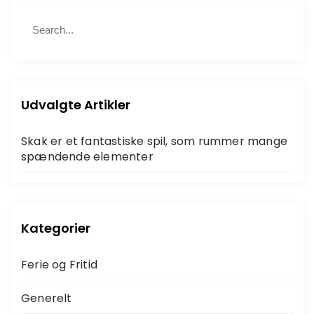
S
S
e
e
a
a
r
r
c
c
h
h
Udvalgte Artikler
f
o
Skak er et fantastiske spil, som rummer mange
r
spændende elementer
:
Kategorier
Ferie og Fritid
Generelt