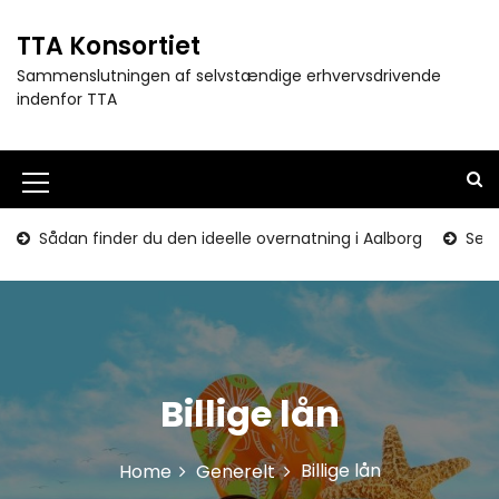
S
k
TTA Konsortiet
i
Sammenslutningen af selvstændige erhvervsdrivende
p
indenfor TTA
t
o
c
o
M
n
e
t
Sådan finder du den ideelle overnatning i Aalborg
Seni
e
n
n
u
t
I
c
Billige lån
o
n
Billige lån
Home
Generelt