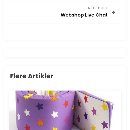
d
NEXT POST
Webshop Live Chat
l
æ
g
s
n
Flere Artikler
a
v
i
g