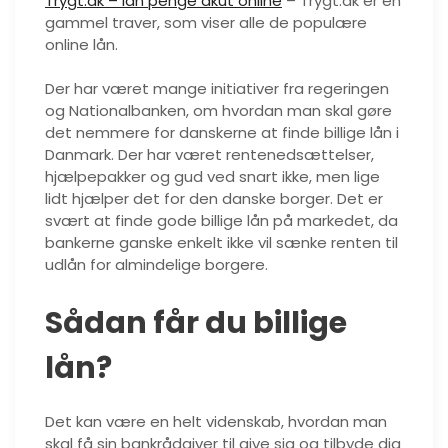
Trygt.dk – lån penge akut online
– Trygt.dk er en
gammel traver, som viser alle de populære
online lån.
Der har været mange initiativer fra regeringen
og Nationalbanken, om hvordan man skal gøre
det nemmere for danskerne at finde billige lån i
Danmark. Der har været rentenedsættelser,
hjælpepakker og gud ved snart ikke, men lige
lidt hjælper det for den danske borger. Det er
svært at finde gode billige lån på markedet, da
bankerne ganske enkelt ikke vil sænke renten til
udlån for almindelige borgere.
Sådan får du billige
lån?
Det kan være en helt videnskab, hvordan man
skal få sin bankrådgiver til give sig og tilbyde dig