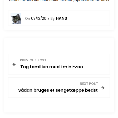
HANS
On
03/12/2017
By
I
PREVIOUS POST
Tag familien med i mini-zoo
n
d
NEXT POST
Sådan bruges et sengetæppe bedst
l
æ