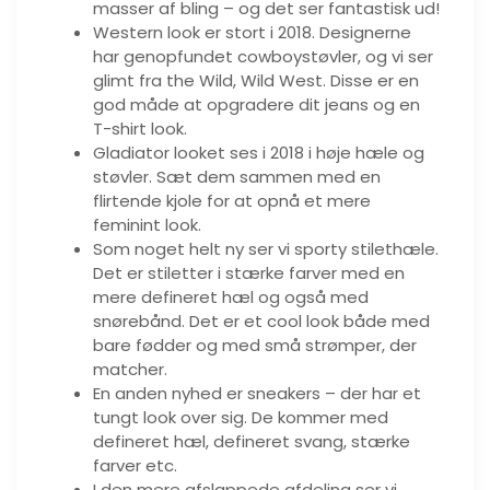
masser af bling – og det ser fantastisk ud!
Western look er stort i 2018. Designerne
har genopfundet cowboystøvler, og vi ser
glimt fra the Wild, Wild West. Disse er en
god måde at opgradere dit jeans og en
T-shirt look.
Gladiator looket ses i 2018 i høje hæle og
støvler. Sæt dem sammen med en
flirtende kjole for at opnå et mere
feminint look.
Som noget helt ny ser vi sporty stilethæle.
Det er stiletter i stærke farver med en
mere defineret hæl og også med
snørebånd. Det er et cool look både med
bare fødder og med små strømper, der
matcher.
En anden nyhed er sneakers – der har et
tungt look over sig. De kommer med
defineret hæl, defineret svang, stærke
farver etc.
I den mere afslappede afdeling ser vi