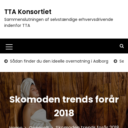
S
k
TTA Konsortiet
i
Sammenslutningen af selvstændige erhvervsdrivende
p
indenfor TTA
t
o
c
o
M
n
e
t
Sådan finder du den ideelle overnatning i Aalborg
Seni
e
n
n
u
t
I
c
Skomoden trends forår
o
2018
n
Skomoden trends forår 2018
Home
Generelt