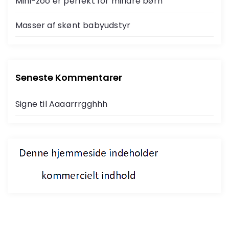
Mini-zoo er perfekt for mindre børn
Masser af skønt babyudstyr
Seneste Kommentarer
Signe
til
Aaaarrrgghhh