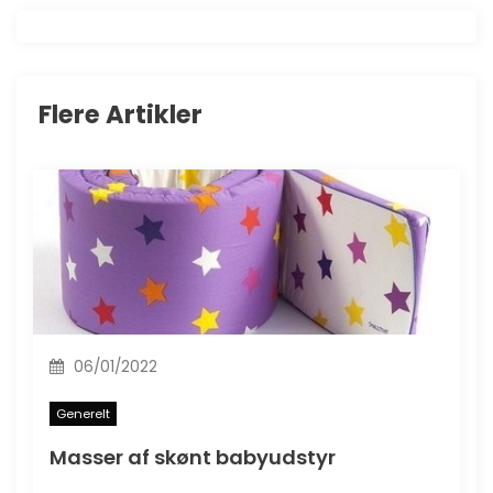
g
s
n
Flere Artikler
a
v
i
g
a
06/01/2022
t
Generelt
i
Masser af skønt babyudstyr