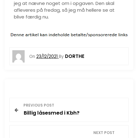
jeg at nævne noget om i opgaven. Den skal
afleveres på fredag, så jeg må hellere se at
blive færdig nu.
DORTHE
On
23/12/2021
By
I
PREVIOUS POST
Billig låsesmed i Kbh?
n
d
NEXT POST