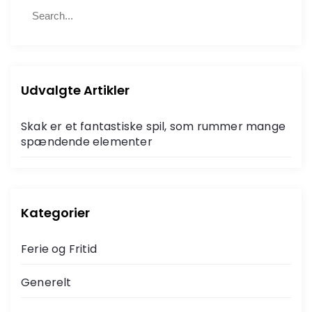
S
S
e
e
a
a
r
r
c
c
h
h
Udvalgte Artikler
f
o
Skak er et fantastiske spil, som rummer mange
r
spændende elementer
:
Kategorier
Ferie og Fritid
Generelt