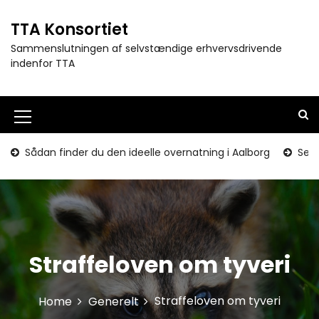
S
k
TTA Konsortiet
i
Sammenslutningen af selvstændige erhvervsdrivende
p
indenfor TTA
t
o
c
o
M
n
e
t
Sådan finder du den ideelle overnatning i Aalborg
Seni
e
n
n
u
t
I
c
Straffeloven om tyveri
o
n
Straffeloven om tyveri
Home
Generelt