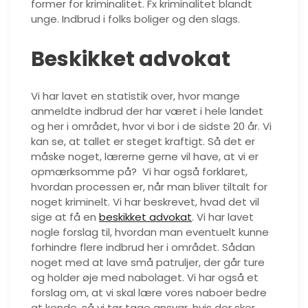
former for kriminalitet. Fx kriminalitet blandt
unge. Indbrud i folks boliger og den slags.
Beskikket advokat
Vi har lavet en statistik over, hvor mange
anmeldte indbrud der har været i hele landet
og her i området, hvor vi bor i de sidste 20 år. Vi
kan se, at tallet er steget kraftigt. Så det er
måske noget, lærerne gerne vil have, at vi er
opmærksomme på? Vi har også forklaret,
hvordan processen er, når man bliver tiltalt for
noget kriminelt. Vi har beskrevet, hvad det vil
sige at få en
beskikket advokat
. Vi har lavet
nogle forslag til, hvordan man eventuelt kunne
forhindre flere indbrud her i området. Sådan
noget med at lave små patruljer, der går ture
og holder øje med nabolaget. Vi har også et
forslag om, at vi skal lære vores naboer bedre
at kende, så vi tør tage ansvar, hvis der sker