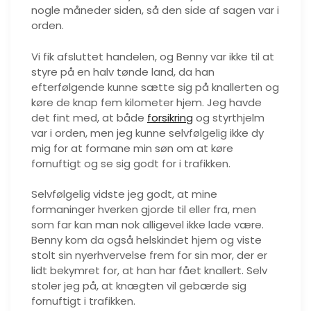
nogle måneder siden, så den side af sagen var i
orden.
Vi fik afsluttet handelen, og Benny var ikke til at
styre på en halv tønde land, da han
efterfølgende kunne sætte sig på knallerten og
køre de knap fem kilometer hjem. Jeg havde
det fint med, at både
forsikring
og styrthjelm
var i orden, men jeg kunne selvfølgelig ikke dy
mig for at formane min søn om at køre
fornuftigt og se sig godt for i trafikken.
Selvfølgelig vidste jeg godt, at mine
formaninger hverken gjorde til eller fra, men
som far kan man nok alligevel ikke lade være.
Benny kom da også helskindet hjem og viste
stolt sin nyerhvervelse frem for sin mor, der er
lidt bekymret for, at han har fået knallert. Selv
stoler jeg på, at knægten vil gebærde sig
fornuftigt i trafikken.