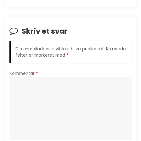
æ
g
s
Skriv et svar
n
Din e-mailadresse vil ikke blive publiceret.
Krævede
a
felter er markeret med
*
v
Kommentar
*
i
g
a
t