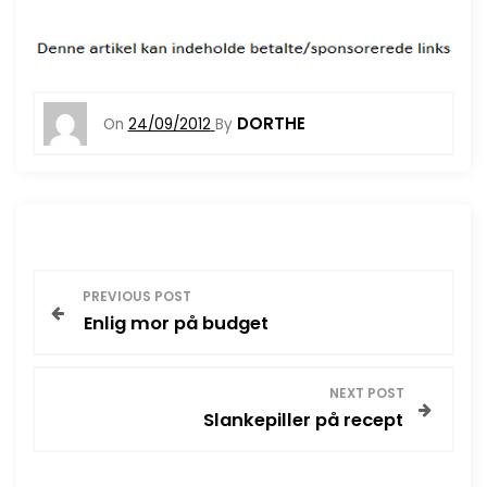
DORTHE
On
24/09/2012
By
I
PREVIOUS POST
Enlig mor på budget
n
d
NEXT POST
Slankepiller på recept
l