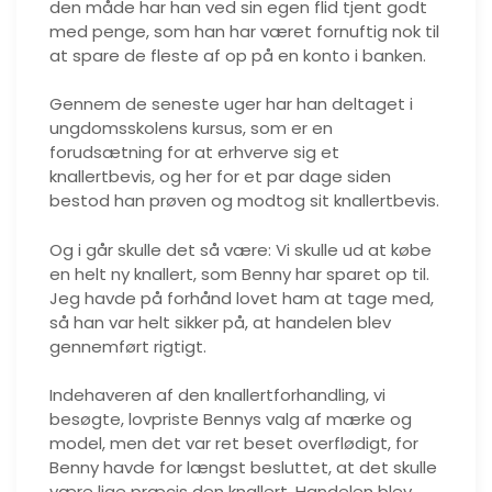
den måde har han ved sin egen flid tjent godt
med penge, som han har været fornuftig nok til
at spare de fleste af op på en konto i banken.
Gennem de seneste uger har han deltaget i
ungdomsskolens kursus, som er en
forudsætning for at erhverve sig et
knallertbevis, og her for et par dage siden
bestod han prøven og modtog sit knallertbevis.
Og i går skulle det så være: Vi skulle ud at købe
en helt ny knallert, som Benny har sparet op til.
Jeg havde på forhånd lovet ham at tage med,
så han var helt sikker på, at handelen blev
gennemført rigtigt.
Indehaveren af den knallertforhandling, vi
besøgte, lovpriste Bennys valg af mærke og
model, men det var ret beset overflødigt, for
Benny havde for længst besluttet, at det skulle
være lige præcis den knallert. Handelen blev