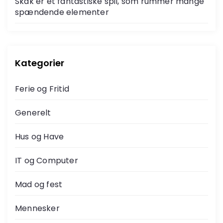
Skak er et fantastiske spil, som rummer mange
r
spændende elementer
:
Kategorier
Ferie og Fritid
Generelt
Hus og Have
IT og Computer
Mad og fest
Mennesker