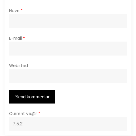
i
Navn
*
o
n
E-mail
*
Websted
Current ye@r
*