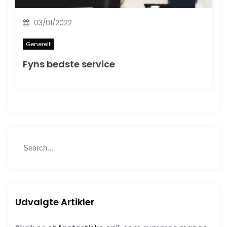
03/01/2022
Generelt
Fyns bedste service
S
S
e
e
a
a
r
r
c
c
h
h
Udvalgte Artikler
f
o